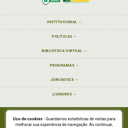
INSTITUCIONAL
POLÍTICAS
BIBLIOTECA VIRTUAL
PROGRAMAS
JURUÁDOCS
LIVREIROS
Uso de cookies
- Guardamos estatísticas de visitas para
Juruá Editora Ltda., CNPJ 77.535.508/0001-19
melhorar sua experiência de navegação. Ao continuar,
Juruá Informática Ltda., CNPJ 01.701.561/0001-80