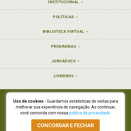
INSTITUCIONAL
POLÍTICAS
BIBLIOTECA VIRTUAL
PROGRAMAS
JURUÁDOCS
LIVREIROS
Uso de cookies
- Guardamos estatísticas de visitas para
Juruá Editora Ltda., CNPJ 77.535.508/0001-19
melhorar sua experiência de navegação. Ao continuar,
Juruá Informática Ltda., CNPJ 01.701.561/0001-80
você concorda com nossa
política de privacidade
.
NOVO ENDEREÇO:
R. Flávio Dallegrave, 7665, São Lourenço |
Curitiba - Paraná - CEP 82210-310
CONCORDAR E FECHAR
Atendimento: (41) 4009-3900
|
Vendas Atacado: (41) 4009-3939
|