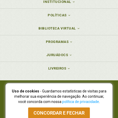
INSTITUCIONAL
POLÍTICAS
BIBLIOTECA VIRTUAL
PROGRAMAS
JURUÁDOCS
LIVREIROS
Uso de cookies
- Guardamos estatísticas de visitas para
Juruá Editora Ltda., CNPJ 77.535.508/0001-19
melhorar sua experiência de navegação. Ao continuar,
Juruá Informática Ltda., CNPJ 01.701.561/0001-80
você concorda com nossa
política de privacidade
.
NOVO ENDEREÇO:
R. Flávio Dallegrave, 7665, São Lourenço |
Curitiba - Paraná - CEP 82210-310
CONCORDAR E FECHAR
Atendimento: (41) 4009-3900
|
Vendas Atacado: (41) 4009-3939
|