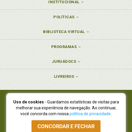
INSTITUCIONAL
POLÍTICAS
BIBLIOTECA VIRTUAL
PROGRAMAS
JURUÁDOCS
LIVREIROS
Uso de cookies
- Guardamos estatísticas de visitas para
Juruá Editora Ltda., CNPJ 77.535.508/0001-19
melhorar sua experiência de navegação. Ao continuar,
Juruá Informática Ltda., CNPJ 01.701.561/0001-80
você concorda com nossa
política de privacidade
.
NOVO ENDEREÇO:
R. Flávio Dallegrave, 7665, São Lourenço |
Curitiba - Paraná - CEP 82210-310
CONCORDAR E FECHAR
Atendimento: (41) 4009-3900
|
Vendas Atacado: (41) 4009-3939
|