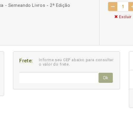
a - Semeando Livros - 2ª Edição
Excluir
Informe seu CEP abaixo para consultar
Frete:
o valor do frete.
Ok