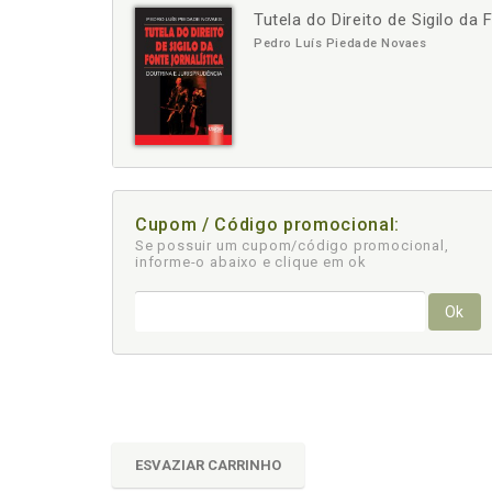
Tutela do Direito de Sigilo da 
-
+
Pedro Luís Piedade Novaes
Cupom / Código promocional:
Se possuir um cupom/código promocional,
informe-o abaixo e clique em ok
Ok
ESVAZIAR CARRINHO