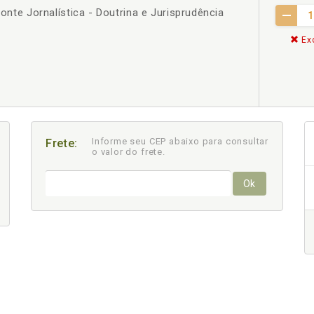
Fonte Jornalística - Doutrina e Jurisprudência
Exc
Informe seu CEP abaixo para consultar
Frete:
o valor do frete.
Ok