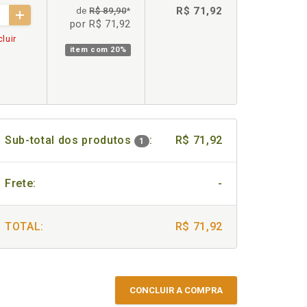
R$ 71,92
de
R$ 89,90
*
por R$ 71,92
luir
item com
20%
Sub-total dos produtos
:
R$ 71,92
1
Frete:
-
TOTAL:
R$ 71,92
CONCLUIR A COMPRA