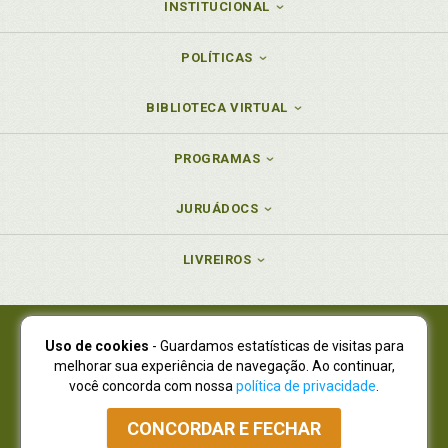
INSTITUCIONAL
POLÍTICAS
BIBLIOTECA VIRTUAL
PROGRAMAS
JURUÁDOCS
LIVREIROS
Uso de cookies
- Guardamos estatísticas de visitas para
Juruá Editora Ltda., CNPJ 77.535.508/0001-19
melhorar sua experiência de navegação. Ao continuar,
Juruá Informática Ltda., CNPJ 01.701.561/0001-80
você concorda com nossa
política de privacidade
.
NOVO ENDEREÇO:
R. Flávio Dallegrave, 7665, São Lourenço |
Curitiba - Paraná - CEP 82210-310
CONCORDAR E FECHAR
Atendimento: (41) 4009-3900
|
Vendas Atacado: (41) 4009-3939
|