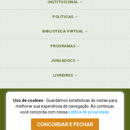
INSTITUCIONAL
POLÍTICAS
BIBLIOTECA VIRTUAL
PROGRAMAS
JURUÁDOCS
LIVREIROS
Uso de cookies
- Guardamos estatísticas de visitas para
Juruá Editora Ltda., CNPJ 77.535.508/0001-19
melhorar sua experiência de navegação. Ao continuar,
Juruá Informática Ltda., CNPJ 01.701.561/0001-80
você concorda com nossa
política de privacidade
.
NOVO ENDEREÇO:
R. Flávio Dallegrave, 7665, São Lourenço |
Curitiba - Paraná - CEP 82210-310
CONCORDAR E FECHAR
Atendimento: (41) 4009-3900
|
Vendas Atacado: (41) 4009-3939
|