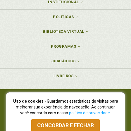
INSTITUCIONAL
POLÍTICAS
BIBLIOTECA VIRTUAL
PROGRAMAS
JURUÁDOCS
LIVREIROS
Uso de cookies
- Guardamos estatísticas de visitas para
Juruá Editora Ltda., CNPJ 77.535.508/0001-19
melhorar sua experiência de navegação. Ao continuar,
Juruá Informática Ltda., CNPJ 01.701.561/0001-80
você concorda com nossa
política de privacidade
.
NOVO ENDEREÇO:
R. Flávio Dallegrave, 7665, São Lourenço |
Curitiba - Paraná - CEP 82210-310
CONCORDAR E FECHAR
Atendimento: (41) 4009-3900
|
Vendas Atacado: (41) 4009-3939
|