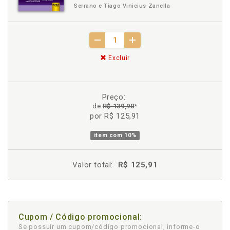
Serrano e Tiago Vinicius Zanella
Excluir
Preço:
de
R$ 139,90
*
por R$ 125,91
item com
10%
Valor total:
R$ 125,91
Cupom / Código promocional:
Se possuir um cupom/código promocional, informe-o