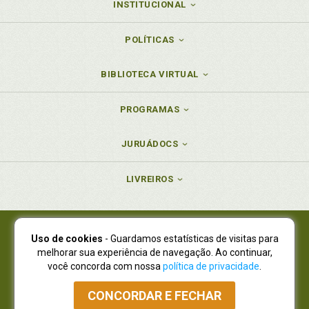
INSTITUCIONAL
POLÍTICAS
BIBLIOTECA VIRTUAL
PROGRAMAS
JURUÁDOCS
LIVREIROS
Uso de cookies
- Guardamos estatísticas de visitas para
Juruá Editora Ltda., CNPJ 77.535.508/0001-19
melhorar sua experiência de navegação. Ao continuar,
Juruá Informática Ltda., CNPJ 01.701.561/0001-80
você concorda com nossa
política de privacidade
.
NOVO ENDEREÇO:
R. Flávio Dallegrave, 7665, São Lourenço |
Curitiba - Paraná - CEP 82210-310
CONCORDAR E FECHAR
Atendimento: (41) 4009-3900
|
Vendas Atacado: (41) 4009-3939
|