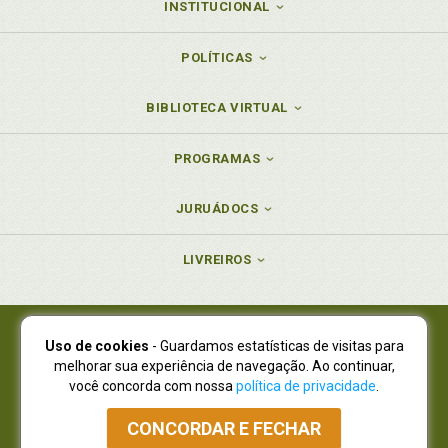
INSTITUCIONAL
POLÍTICAS
BIBLIOTECA VIRTUAL
PROGRAMAS
JURUÁDOCS
LIVREIROS
Uso de cookies
- Guardamos estatísticas de visitas para
Juruá Editora Ltda., CNPJ 77.535.508/0001-19
melhorar sua experiência de navegação. Ao continuar,
Juruá Informática Ltda., CNPJ 01.701.561/0001-80
você concorda com nossa
política de privacidade
.
NOVO ENDEREÇO:
R. Flávio Dallegrave, 7665, São Lourenço |
Curitiba - Paraná - CEP 82210-310
CONCORDAR E FECHAR
Atendimento: (41) 4009-3900
|
Vendas Atacado: (41) 4009-3939
|