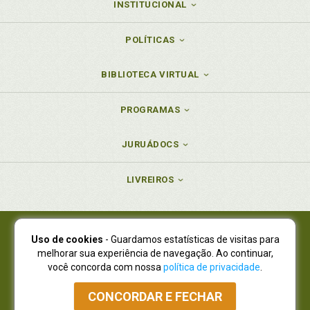
INSTITUCIONAL
POLÍTICAS
BIBLIOTECA VIRTUAL
PROGRAMAS
JURUÁDOCS
LIVREIROS
Uso de cookies
- Guardamos estatísticas de visitas para
Juruá Editora Ltda., CNPJ 77.535.508/0001-19
melhorar sua experiência de navegação. Ao continuar,
Juruá Informática Ltda., CNPJ 01.701.561/0001-80
você concorda com nossa
política de privacidade
.
NOVO ENDEREÇO:
R. Flávio Dallegrave, 7665, São Lourenço |
Curitiba - Paraná - CEP 82210-310
CONCORDAR E FECHAR
Atendimento: (41) 4009-3900
|
Vendas Atacado: (41) 4009-3939
|