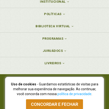
INSTITUCIONAL
POLÍTICAS
BIBLIOTECA VIRTUAL
PROGRAMAS
JURUÁDOCS
LIVREIROS
Uso de cookies
- Guardamos estatísticas de visitas para
Juruá Editora Ltda., CNPJ 77.535.508/0001-19
melhorar sua experiência de navegação. Ao continuar,
Juruá Informática Ltda., CNPJ 01.701.561/0001-80
você concorda com nossa
política de privacidade
.
NOVO ENDEREÇO:
R. Flávio Dallegrave, 7665, São Lourenço |
Curitiba - Paraná - CEP 82210-310
CONCORDAR E FECHAR
Atendimento: (41) 4009-3900
|
Vendas Atacado: (41) 4009-3939
|