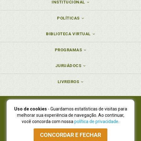
INSTITUCIONAL
POLÍTICAS
BIBLIOTECA VIRTUAL
PROGRAMAS
JURUÁDOCS
LIVREIROS
Uso de cookies
- Guardamos estatísticas de visitas para
Juruá Editora Ltda., CNPJ 77.535.508/0001-19
melhorar sua experiência de navegação. Ao continuar,
Juruá Informática Ltda., CNPJ 01.701.561/0001-80
você concorda com nossa
política de privacidade
.
NOVO ENDEREÇO:
R. Flávio Dallegrave, 7665, São Lourenço |
Curitiba - Paraná - CEP 82210-310
CONCORDAR E FECHAR
Atendimento: (41) 4009-3900
|
Vendas Atacado: (41) 4009-3939
|