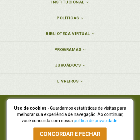
INSTITUCIONAL
POLÍTICAS
BIBLIOTECA VIRTUAL
PROGRAMAS
JURUÁDOCS
LIVREIROS
Uso de cookies
- Guardamos estatísticas de visitas para
Juruá Editora Ltda., CNPJ 77.535.508/0001-19
melhorar sua experiência de navegação. Ao continuar,
Juruá Informática Ltda., CNPJ 01.701.561/0001-80
você concorda com nossa
política de privacidade
.
NOVO ENDEREÇO:
R. Flávio Dallegrave, 7665, São Lourenço |
Curitiba - Paraná - CEP 82210-310
CONCORDAR E FECHAR
Atendimento: (41) 4009-3900
|
Vendas Atacado: (41) 4009-3939
|