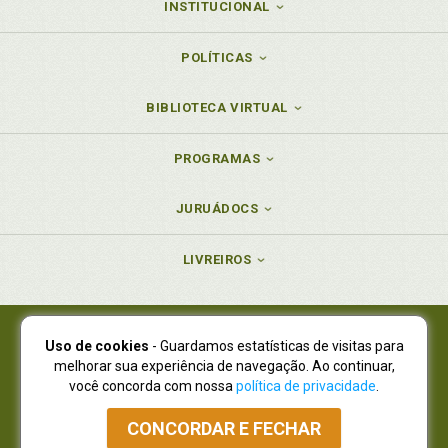
INSTITUCIONAL
POLÍTICAS
BIBLIOTECA VIRTUAL
PROGRAMAS
JURUÁDOCS
LIVREIROS
Uso de cookies
- Guardamos estatísticas de visitas para
Juruá Editora Ltda., CNPJ 77.535.508/0001-19
melhorar sua experiência de navegação. Ao continuar,
Juruá Informática Ltda., CNPJ 01.701.561/0001-80
você concorda com nossa
política de privacidade
.
NOVO ENDEREÇO:
R. Flávio Dallegrave, 7665, São Lourenço |
Curitiba - Paraná - CEP 82210-310
CONCORDAR E FECHAR
Atendimento: (41) 4009-3900
|
Vendas Atacado: (41) 4009-3939
|