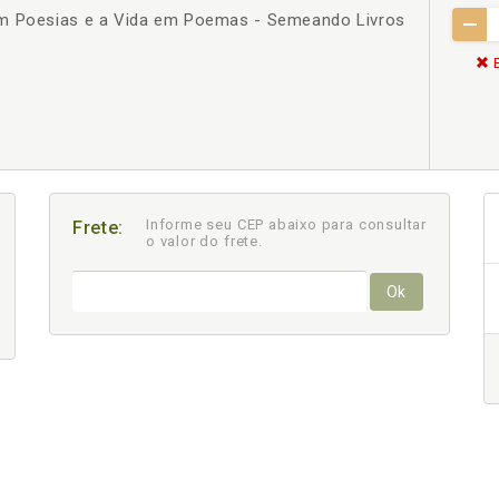
em Poesias e a Vida em Poemas - Semeando Livros
E
Informe seu CEP abaixo para consultar
Frete:
o valor do frete.
Ok