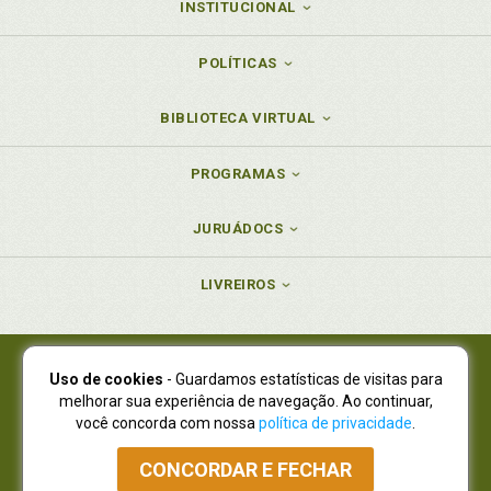
INSTITUCIONAL
POLÍTICAS
BIBLIOTECA VIRTUAL
PROGRAMAS
JURUÁDOCS
LIVREIROS
Uso de cookies
- Guardamos estatísticas de visitas para
Juruá Editora Ltda., CNPJ 77.535.508/0001-19
melhorar sua experiência de navegação. Ao continuar,
Juruá Informática Ltda., CNPJ 01.701.561/0001-80
você concorda com nossa
política de privacidade
.
NOVO ENDEREÇO:
R. Flávio Dallegrave, 7665, São Lourenço |
Curitiba - Paraná - CEP 82210-310
CONCORDAR E FECHAR
Atendimento: (41) 4009-3900
|
Vendas Atacado: (41) 4009-3939
|