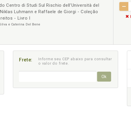
do Centro di Studi Sul Rischio dell’Università del
s. Niklas Luhmann e Raffaele de Giorgi - Coleção
eitos - Livro I
lva e Caterina Del Bene
Informe seu CEP abaixo para consultar
Frete:
o valor do frete.
Ok