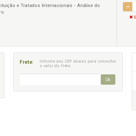
ituição e Tratados Internacionais - Análise do
ro
E
Informe seu CEP abaixo para consultar
Frete:
o valor do frete.
Ok