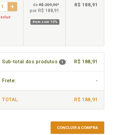
R$ 188,91
de
R$ 209,90
*
por R$ 188,91
xcluir
item com
10%
Sub-total dos produtos
:
R$ 188,91
1
Frete:
-
TOTAL:
R$ 188,91
CONCLUIR A COMPRA