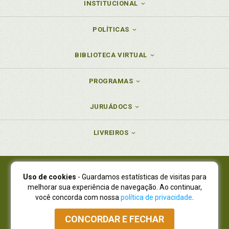
INSTITUCIONAL
POLÍTICAS
BIBLIOTECA VIRTUAL
PROGRAMAS
JURUÁDOCS
LIVREIROS
Uso de cookies
- Guardamos estatísticas de visitas para
Juruá Editora Ltda., CNPJ 77.535.508/0001-19
melhorar sua experiência de navegação. Ao continuar,
Juruá Informática Ltda., CNPJ 01.701.561/0001-80
você concorda com nossa
política de privacidade
.
NOVO ENDEREÇO:
R. Flávio Dallegrave, 7665, São Lourenço |
Curitiba - Paraná - CEP 82210-310
CONCORDAR E FECHAR
Atendimento: (41) 4009-3900
|
Vendas Atacado: (41) 4009-3939
|