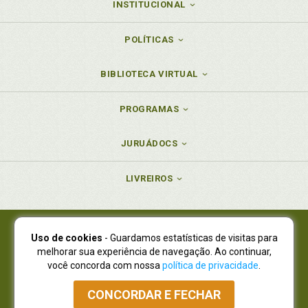
INSTITUCIONAL
POLÍTICAS
BIBLIOTECA VIRTUAL
PROGRAMAS
JURUÁDOCS
LIVREIROS
Uso de cookies
- Guardamos estatísticas de visitas para
Juruá Editora Ltda., CNPJ 77.535.508/0001-19
melhorar sua experiência de navegação. Ao continuar,
Juruá Informática Ltda., CNPJ 01.701.561/0001-80
você concorda com nossa
política de privacidade
.
NOVO ENDEREÇO:
R. Flávio Dallegrave, 7665, São Lourenço |
Curitiba - Paraná - CEP 82210-310
CONCORDAR E FECHAR
Atendimento: (41) 4009-3900
|
Vendas Atacado: (41) 4009-3939
|