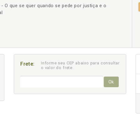
a - O que se quer quando se pede por justiça e o
+
al
Informe seu CEP abaixo para consultar
Frete:
o valor do frete.
Ok