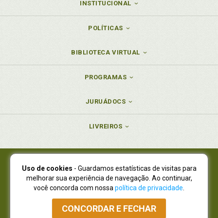
INSTITUCIONAL
POLÍTICAS
BIBLIOTECA VIRTUAL
PROGRAMAS
JURUÁDOCS
LIVREIROS
Uso de cookies
- Guardamos estatísticas de visitas para
Juruá Editora Ltda., CNPJ 77.535.508/0001-19
melhorar sua experiência de navegação. Ao continuar,
Juruá Informática Ltda., CNPJ 01.701.561/0001-80
você concorda com nossa
política de privacidade
.
NOVO ENDEREÇO:
R. Flávio Dallegrave, 7665, São Lourenço |
Curitiba - Paraná - CEP 82210-310
CONCORDAR E FECHAR
Atendimento: (41) 4009-3900
|
Vendas Atacado: (41) 4009-3939
|