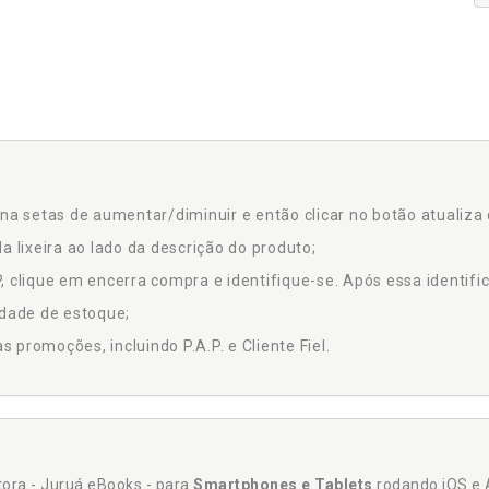
na setas de aumentar/diminuir e então clicar no botão atualiza 
a lixeira ao lado da descrição do produto;
 clique em encerra compra e identifique-se. Após essa identific
idade de estoque;
promoções, incluindo P.A.P. e Cliente Fiel.
itora - Juruá eBooks - para
Smartphones e Tablets
rodando iOS e 