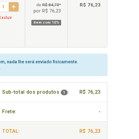
R$ 76,23
de
R$ 84,70
*
por R$ 76,23
Excluir
item com
10%
m, nada lhe será enviado fisicamente.
.
Sub-total dos produtos
:
R$ 76,23
1
Frete:
-
TOTAL:
R$ 76,23