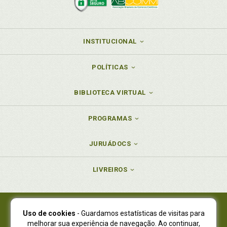
INSTITUCIONAL
POLÍTICAS
BIBLIOTECA VIRTUAL
PROGRAMAS
JURUÁDOCS
LIVREIROS
Uso de cookies
- Guardamos estatísticas de visitas para
Juruá Editora Ltda., CNPJ 77.535.508/0001-19
melhorar sua experiência de navegação. Ao continuar,
Juruá Informática Ltda., CNPJ 01.701.561/0001-80