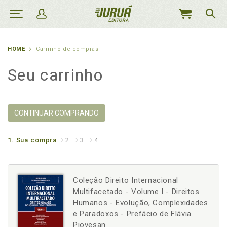
MEU
CARRINHO
HOME
Carrinho de compras
Seu carrinho
CONTINUAR COMPRANDO
1.
Sua compra
2.
3.
4.
Coleção Direito Internacional
Multifacetado - Volume I - Direitos
Humanos - Evolução, Complexidades
e Paradoxos - Prefácio de Flávia
Piovesan