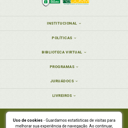
INSTITUCIONAL
POLÍTICAS
BIBLIOTECA VIRTUAL
PROGRAMAS
JURUÁDOCS
LIVREIROS
Uso de cookies
- Guardamos estatísticas de visitas para
Juruá Editora Ltda., CNPJ 77.535.508/0001-19
melhorar sua experiência de navegação. Ao continuar,
Juruá Informática Ltda., CNPJ 01.701.561/0001-80