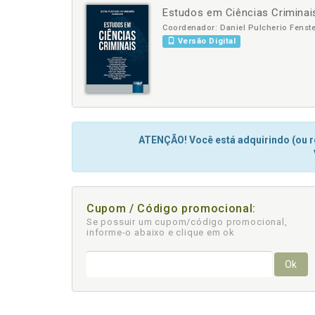
Estudos em Ciências Criminai
-
+
Coordenador: Daniel Pulcherio Fenste
Versão Digital
ATENÇÃO! Você está adquirindo (ou re
Cupom / Código promocional:
Se possuir um cupom/código promocional,
informe-o abaixo e clique em ok
Ok