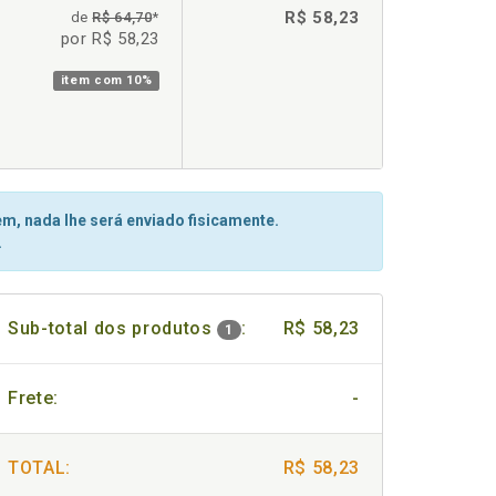
R$ 58,23
de
R$ 64,70
*
por R$ 58,23
item com
10%
m, nada lhe será enviado fisicamente.
.
Sub-total dos produtos
:
R$ 58,23
1
Frete:
-
TOTAL:
R$ 58,23