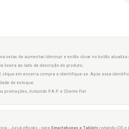
na setas de aumentar/diminuir e então clicar no botão atualiza 
a lixeira ao lado da descrição do produto;
 clique em encerra compra e identifique-se. Após essa identific
idade de estoque;
promoções, incluindo P.A.P. e Cliente Fiel.
itora - Juruá eBooks - para
Smartphones e Tablets
rodando iOS e 