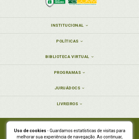
INSTITUCIONAL
POLÍTICAS
BIBLIOTECA VIRTUAL
PROGRAMAS
JURUÁDOCS
LIVREIROS
Uso de cookies
- Guardamos estatísticas de visitas para
Juruá Editora Ltda., CNPJ 77.535.508/0001-19
melhorar sua experiência de navegação. Ao continuar,
Juruá Informática Ltda., CNPJ 01.701.561/0001-80