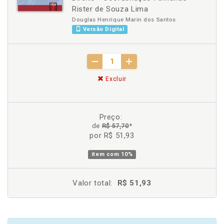
Rister de Souza Lima
Douglas Henrique Marin dos Santos
Versão Digital
Excluir
Preço:
de
R$ 57,70
*
por R$ 51,93
item com
10%
Valor total:
R$ 51,93