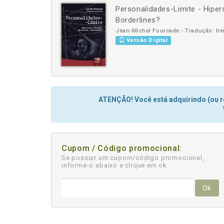
Personalidades-Limite - Hipers
-
Borderlines?
Jean-Michel Fourcade - Tradução: Iren
Versão Digital
ATENÇÃO! Você está adquirindo (ou re
Cupom / Código promocional:
Se possuir um cupom/código promocional,
informe-o abaixo e clique em ok
Ok