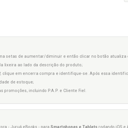
na setas de aumentar/diminuir e então clicar no botão atualiza 
a lixeira ao lado da descrição do produto;
 clique em encerra compra e identifique-se. Após essa identific
idade de estoque;
promoções, incluindo P.A.P. e Cliente Fiel.
itora - Juruá eBooks - para
Smartphones e Tablets
rodando iOS e 