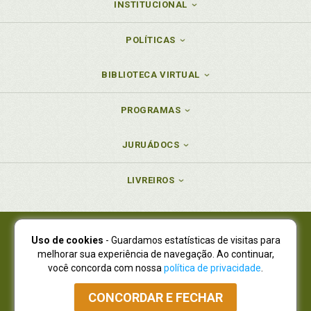
INSTITUCIONAL
POLÍTICAS
BIBLIOTECA VIRTUAL
PROGRAMAS
JURUÁDOCS
LIVREIROS
Uso de cookies
- Guardamos estatísticas de visitas para
Juruá Editora Ltda., CNPJ 77.535.508/0001-19
melhorar sua experiência de navegação. Ao continuar,
Juruá Informática Ltda., CNPJ 01.701.561/0001-80
você concorda com nossa
política de privacidade
.
NOVO ENDEREÇO:
R. Flávio Dallegrave, 7665, São Lourenço |
Curitiba - Paraná - CEP 82210-310
CONCORDAR E FECHAR
Atendimento: (41) 4009-3900
|
Vendas Atacado: (41) 4009-3939
|