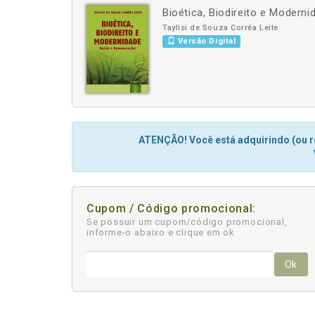
Bioética, Biodireito e Moder
-
+
Taylisi de Souza Corrêa Leite
Versão Digital
ATENÇÃO! Você está adquirindo (ou re
Cupom / Código promocional:
Se possuir um cupom/código promocional,
informe-o abaixo e clique em ok
Ok