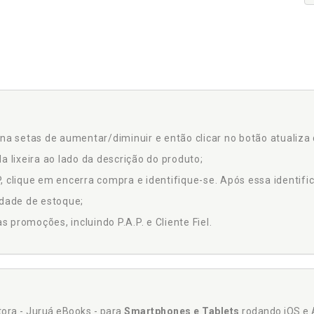
na setas de aumentar/diminuir e então clicar no botão atualiza 
a lixeira ao lado da descrição do produto;
 clique em encerra compra e identifique-se. Após essa identific
idade de estoque;
promoções, incluindo P.A.P. e Cliente Fiel.
itora - Juruá eBooks - para
Smartphones e Tablets
rodando iOS e 