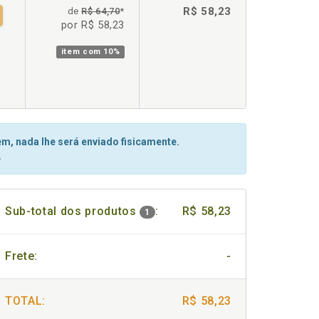
R$ 58,23
de
R$ 64,70
*
por R$ 58,23
item com
10%
m, nada lhe será enviado fisicamente.
.
Sub-total dos produtos
:
R$ 58,23
1
Frete:
-
TOTAL:
R$ 58,23