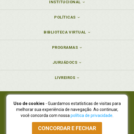
INSTITUCIONAL
POLÍTICAS
BIBLIOTECA VIRTUAL
PROGRAMAS
JURUÁDOCS
LIVREIROS
Uso de cookies
- Guardamos estatísticas de visitas para
Juruá Editora Ltda., CNPJ 77.535.508/0001-19
melhorar sua experiência de navegação. Ao continuar,
Juruá Informática Ltda., CNPJ 01.701.561/0001-80
você concorda com nossa
política de privacidade
.
NOVO ENDEREÇO:
R. Flávio Dallegrave, 7665, São Lourenço |
Curitiba - Paraná - CEP 82210-310
CONCORDAR E FECHAR
Atendimento: (41) 4009-3900
|
Vendas Atacado: (41) 4009-3939
|