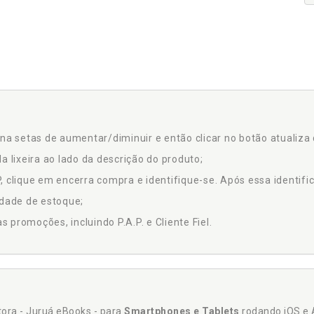
na setas de aumentar/diminuir e então clicar no botão atualiza 
a lixeira ao lado da descrição do produto;
 clique em encerra compra e identifique-se. Após essa identific
idade de estoque;
promoções, incluindo P.A.P. e Cliente Fiel.
itora - Juruá eBooks - para
Smartphones e Tablets
rodando iOS e 