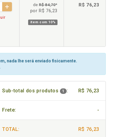
R$ 76,23
de
R$ 84,70
*
por R$ 76,23
uir
item com
10%
m, nada lhe será enviado fisicamente.
.
Sub-total dos produtos
:
R$ 76,23
1
Frete:
-
TOTAL:
R$ 76,23