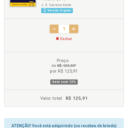
J. E. Carreira Alvim
Versão Digital
Excluir
Preço:
de
R$ 139,90
*
por R$ 125,91
item com
10%
Valor total:
R$ 125,91
ATENÇÃO! Você está adquirindo (ou recebeu de brinde)