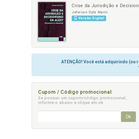
Crise da Jurisdição e Decisio
-
+
Jeferson Dytz Marin
Versão Digital
ATENÇÃO! Você está adquirindo (ou re
Cupom / Código promocional:
Se possuir um cupom/código promocional,
informe-o abaixo e clique em ok
Ok