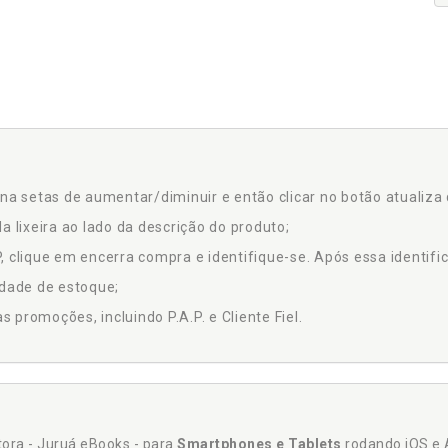
na setas de aumentar/diminuir e então clicar no botão atualiza 
a lixeira ao lado da descrição do produto;
 clique em encerra compra e identifique-se. Após essa identific
idade de estoque;
promoções, incluindo P.A.P. e Cliente Fiel.
itora - Juruá eBooks - para
Smartphones e Tablets
rodando iOS e 