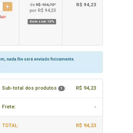
R$ 94,23
de
R$ 104,70
*
por R$ 94,23
luir
item com
10%
m, nada lhe será enviado fisicamente.
.
Sub-total dos produtos
:
R$ 94,23
1
Frete:
-
TOTAL:
R$ 94,23