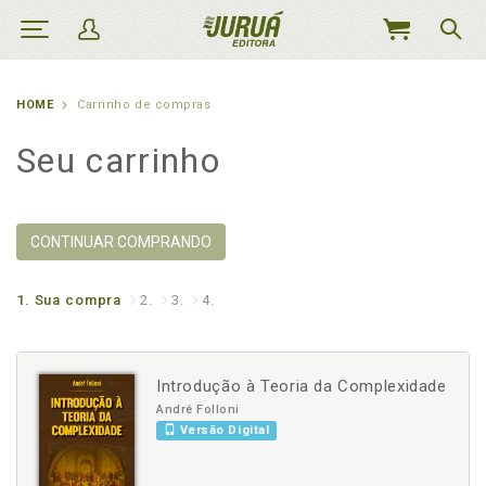
MEU
CARRINHO
HOME
Carrinho de compras
Seu carrinho
CONTINUAR COMPRANDO
1.
Sua compra
2.
3.
4.
Introdução à Teoria da Complexidade
André Folloni
Versão Digital