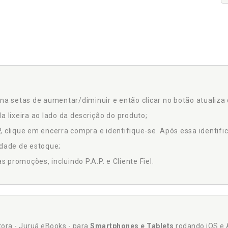
na setas de aumentar/diminuir e então clicar no botão atualiza 
a lixeira ao lado da descrição do produto;
 clique em encerra compra e identifique-se. Após essa identific
idade de estoque;
promoções, incluindo P.A.P. e Cliente Fiel.
itora - Juruá eBooks - para
Smartphones e Tablets
rodando iOS e 