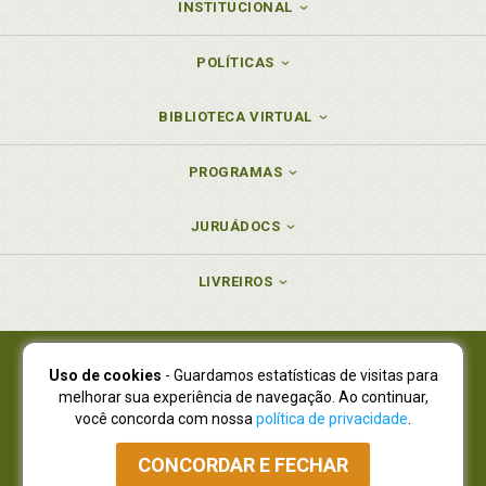
INSTITUCIONAL
POLÍTICAS
BIBLIOTECA VIRTUAL
PROGRAMAS
JURUÁDOCS
LIVREIROS
Uso de cookies
- Guardamos estatísticas de visitas para
Juruá Editora Ltda., CNPJ 77.535.508/0001-19
melhorar sua experiência de navegação. Ao continuar,
Juruá Informática Ltda., CNPJ 01.701.561/0001-80
você concorda com nossa
política de privacidade
.
NOVO ENDEREÇO:
R. Flávio Dallegrave, 7665, São Lourenço |
Curitiba - Paraná - CEP 82210-310
CONCORDAR E FECHAR
Atendimento: (41) 4009-3900
|
Vendas Atacado: (41) 4009-3939
|