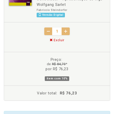
Wolfgang Sarlet
Fabriccio Steindorfer
Versão Digital
Excluir
Preço:
de
R$ 84,70
*
por R$ 76,23
item com
10%
Valor total:
R$ 76,23