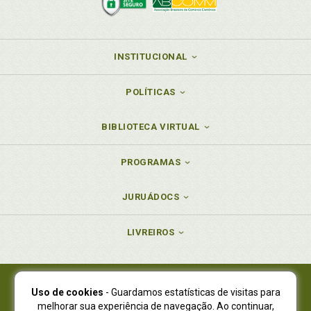
INSTITUCIONAL
POLÍTICAS
BIBLIOTECA VIRTUAL
PROGRAMAS
JURUÁDOCS
LIVREIROS
Uso de cookies
- Guardamos estatísticas de visitas para
Juruá Editora Ltda., CNPJ 77.535.508/0001-19
melhorar sua experiência de navegação. Ao continuar,
Juruá Informática Ltda., CNPJ 01.701.561/0001-80