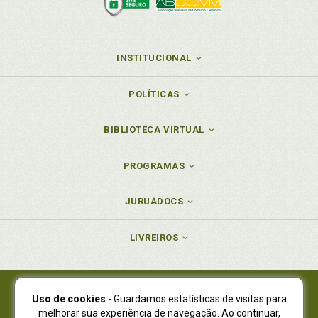
INSTITUCIONAL
POLÍTICAS
BIBLIOTECA VIRTUAL
PROGRAMAS
JURUÁDOCS
LIVREIROS
Uso de cookies
- Guardamos estatísticas de visitas para
Juruá Editora Ltda., CNPJ 77.535.508/0001-19
melhorar sua experiência de navegação. Ao continuar,
Juruá Informática Ltda., CNPJ 01.701.561/0001-80