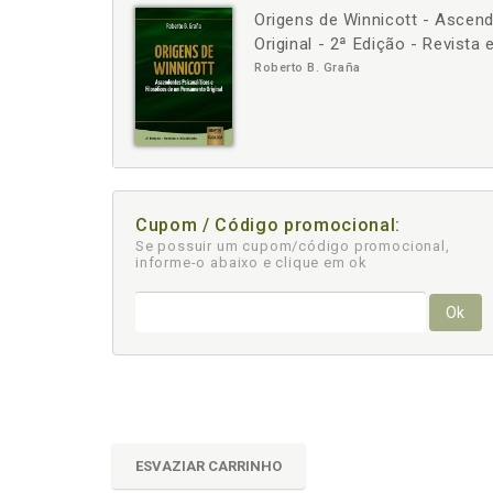
Origens de Winnicott - Ascen
-
Original - 2ª Edição - Revista 
Roberto B. Graña
Cupom / Código promocional:
Se possuir um cupom/código promocional,
informe-o abaixo e clique em ok
Ok
ESVAZIAR CARRINHO