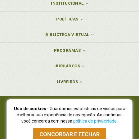
INSTITUCIONAL
POLÍTICAS
BIBLIOTECA VIRTUAL
PROGRAMAS
JURUÁDOCS
LIVREIROS
Uso de cookies
- Guardamos estatísticas de visitas para
Juruá Editora Ltda., CNPJ 77.535.508/0001-19
melhorar sua experiência de navegação. Ao continuar,
Juruá Informática Ltda., CNPJ 01.701.561/0001-80
você concorda com nossa
política de privacidade
.
NOVO ENDEREÇO:
R. Flávio Dallegrave, 7665, São Lourenço |
Curitiba - Paraná - CEP 82210-310
CONCORDAR E FECHAR
Atendimento: (41) 4009-3900
|
Vendas Atacado: (41) 4009-3939
|