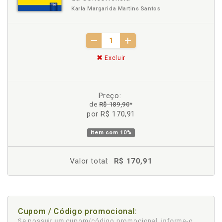
Karla Margarida Martins Santos
Excluir
Preço:
de
R$ 189,90
*
por R$ 170,91
item com
10%
Valor total:
R$ 170,91
Cupom / Código promocional:
Se possuir um cupom/código promocional, informe-o