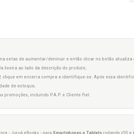
na setas de aumentar/diminuir e então clicar no botão atualiza 
a lixeira ao lado da descrição do produto;
 clique em encerra compra e identifique-se. Após essa identific
idade de estoque;
promoções, incluindo P.A.P. e Cliente Fiel.
itora - Juruá eBooks - para
Smartphones e Tablets
rodando iOS e 