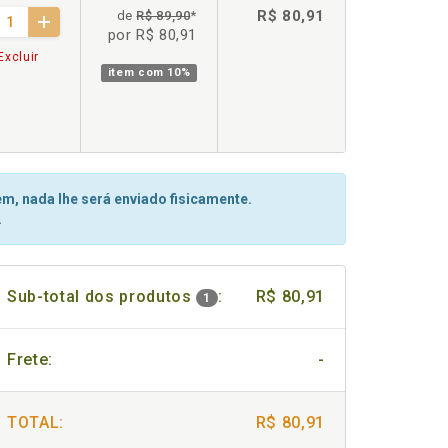
R$ 80,91
de
R$ 89,90
*
por R$ 80,91
Excluir
item com
10%
m, nada lhe será enviado fisicamente.
.
Sub-total dos produtos
:
R$ 80,91
1
Frete:
-
TOTAL:
R$ 80,91