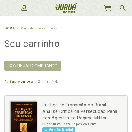
MEU
CARRINHO
HOME
Carrinho de compras
Seu carrinho
CONTINUAR COMPRANDO
1.
Sua compra
2.
3.
4.
Justiça de Transição no Brasil -
Análise Crítica da Persecução Penal
dos Agentes do Regime Militar
Eugeniusz Costa Lopes da Cruz
Versão Digital