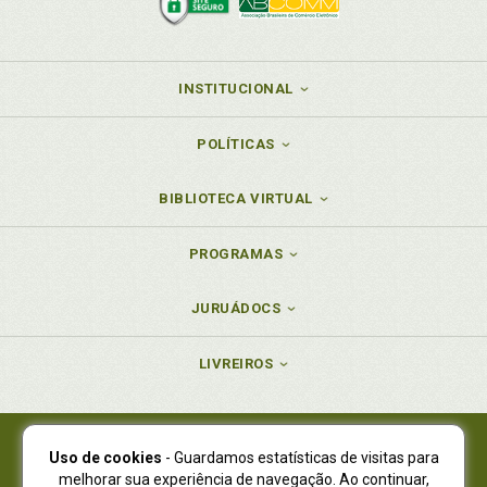
INSTITUCIONAL
POLÍTICAS
BIBLIOTECA VIRTUAL
PROGRAMAS
JURUÁDOCS
LIVREIROS
Uso de cookies
- Guardamos estatísticas de visitas para
Juruá Editora Ltda., CNPJ 77.535.508/0001-19
melhorar sua experiência de navegação. Ao continuar,
Juruá Informática Ltda., CNPJ 01.701.561/0001-80