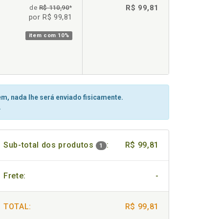
R$ 99,81
de
R$ 110,90
*
por R$ 99,81
item com
10%
m, nada lhe será enviado fisicamente.
.
Sub-total dos produtos
:
R$ 99,81
1
Frete:
-
TOTAL:
R$ 99,81