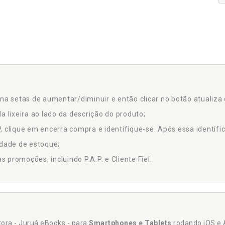
na setas de aumentar/diminuir e então clicar no botão atualiza 
a lixeira ao lado da descrição do produto;
 clique em encerra compra e identifique-se. Após essa identific
idade de estoque;
promoções, incluindo P.A.P. e Cliente Fiel.
itora - Juruá eBooks - para
Smartphones e Tablets
rodando iOS e 